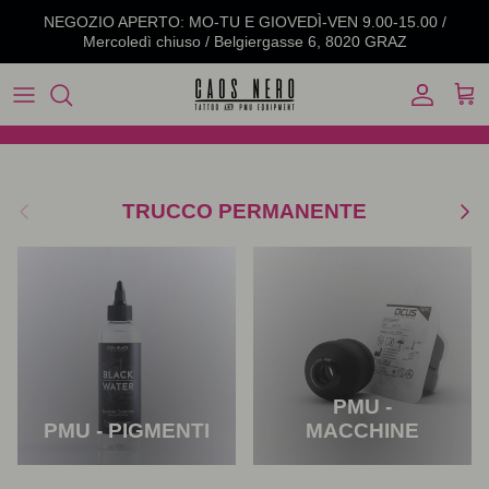
Passa ai contenuti
NEGOZIO APERTO: MO-TU E GIOVEDÌ-VEN 9.00-15.00 /
Mercoledì chiuso / Belgiergasse 6, 8020 GRAZ
Account
Carr
Indietro
Avanti
TRUCCO PERMANENTE
PMU -
PMU - PIGMENTI
MACCHINE