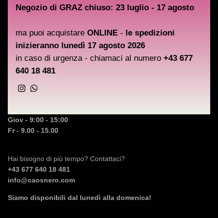
Negozio di GRAZ chiuso: 23 luglio - 17 agosto
ORARI DI APERTURA
ma puoi acquistare
ONLINE
-
le spedizioni
Vieni nel nostro negozio a Graz:
inizieranno lunedì 17 agosto 2026
Belgiergasse 6
in caso di urgenza - chiamaci al numero
+43 677
8020 Graz - AT
640 18 481
Luna - 9:00 - 15:00
Instagram
WhatsApp
Mar - 9.00 - 15.00h
Noi - chiuso
Giov - 9:00 - 15:00
Fr - 9.00 - 15.00
Hai bisogno di più tempo? Contattaci?
+43 677 640 18 481
info@caosnero.com
Siamo disponibili dal lunedì alla domenica!