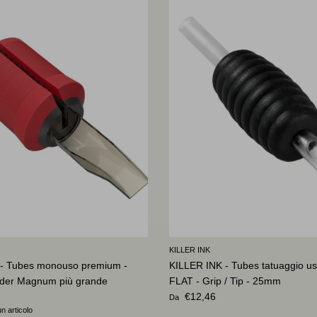
KILLER INK
- Tubes monouso premium -
KILLER INK - Tubes tatuaggio us
der Magnum più grande
FLAT - Grip / Tip - 25mm
ale
Prezzo normale
€12,46
Da
n articolo