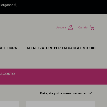
iergasse 6,
Account
Carrello
NE E CURA
ATTREZZATURE PER TATUAGGI E STUDIO
7 AGOSTO
Ordina per
Data, da più a meno recente