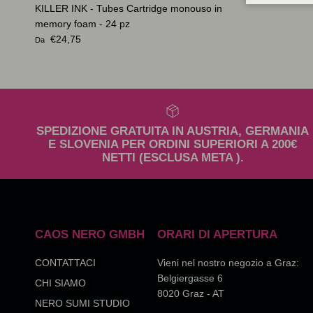
KILLER INK - Tubes Cartridge monouso in
memory foam - 24 pz
Prezzo normale
€24,75
Da
SPEDIZIONE GRATUITA IN AUSTRIA, GERMANIA
E SLOVENIA PER ORDINI SUPERIORI A 200€
NETTI (ESCLUSA META ).
CAOS NERO GMBH
ORARI DI APERTURA
CONTATTACI
Vieni nel nostro negozio a Graz:
Belgiergasse 6
CHI SIAMO
8020 Graz - AT
NERO SUMI STUDIO