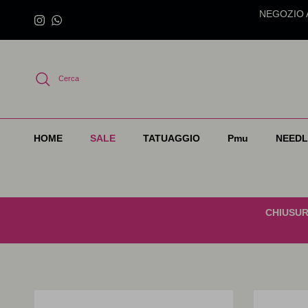
Passa ai contenuti
NEGOZIO AP
Instagram
WhatsApp
Cerca
HOME
SALE
TATUAGGIO
Pmu
NEEDL
CHIUSUR