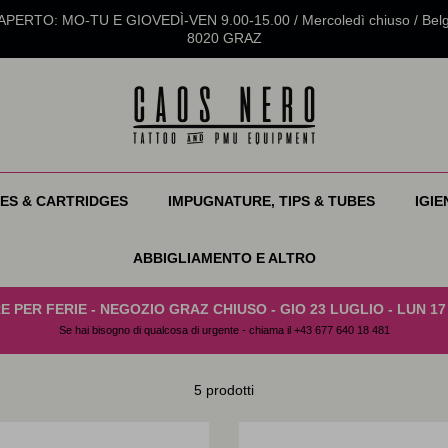
ERTO: MO-TU E GIOVEDÌ-VEN 9.00-15.00 / Mercoledì chiuso / Belg
8020 GRAZ
ES & CARTRIDGES
IMPUGNATURE, TIPS & TUBES
IGIE
ABBIGLIAMENTO E ALTRO
E PER FERIE - NEGOZIO GRAZ CHIUSO - GIO 23 LUGLIO - LUN 1
Se hai bisogno di qualcosa di urgente - chiama il +43 677 640 18 481
5 prodotti