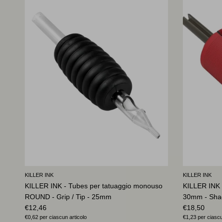
KILLER INK
KILLER INK
KILLER INK - Tubes per tatuaggio monouso
KILLER INK 
ROUND - Grip / Tip - 25mm
30mm - Sha
Prezzo normale
Prezzo norm
€12,46
€18,50
Prezzo unitario
Prezzo unitario
€0,62
per ciascun articolo
€1,23
per ciascu