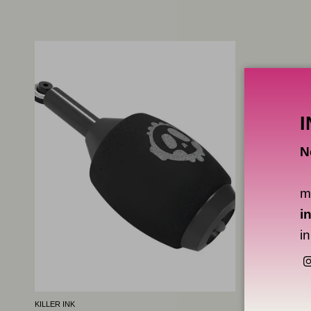
I
N
m
i
i
KILLER INK